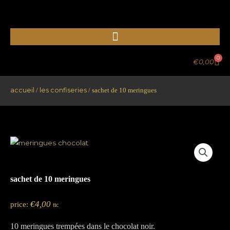
Aller
au
contenu
0
PA
€
0,00
accueil
les confiseries
/
/ sachet de 10 meringues
sachet de 10 meringues
€
4,00
price:
ttc
10 meringues trempées dans le chocolat noir.