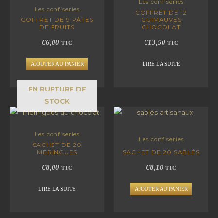
Les confiseries
Les confiseries
COFFRET DE 12
COFFRET DE 9 PÂTES
GUIMAUVES
DE FRUITS
CHOCOLAT
€
6,00
€
13,50
TTC
TTC
AJOUTER AU PANIER
LIRE LA SUITE
EN RUPTURE DE
STOCK
Les confiseries
Les confiseries
SACHET DE 20
MERINGUES
SACHET DE 20 SABLÉS
€
8,00
€
8,10
TTC
TTC
LIRE LA SUITE
AJOUTER AU PANIER