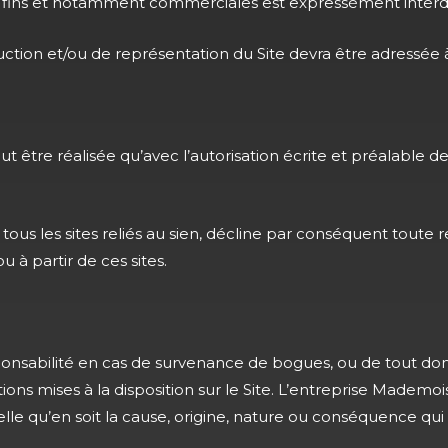
res fins et notamment commerciales est expressément interdi
ction et/ou de représentation du Site devra être adressée 
eut être réalisée qu’avec l’autorisation écrite et préalable 
ous les sites reliés au sien, décline par conséquent toute r
u à partir de ces sites.
ponsabilité en cas de survenance de bogues, ou de tout do
tions mises à la disposition sur le Site. L’entreprise Madem
 qu’en soit la cause, origine, nature ou conséquence qui po