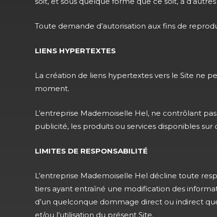
soit, et sous quelque forme que ce soit, à d’aut
Toute demande d’autorisation aux fins de reprodu
LIENS HYPERTEXTES
La création de liens hypertextes vers le Site ne p
moment.
L’entreprise Mademoiselle Hel, ne contrôlant pas t
publicité, les produits ou services disponibles sur o
LIMITES DE RESPONSABILITÉ
L’entreprise Mademoiselle Hel décline toute res
tiers ayant entraîné une modification des informa
d’un quelconque dommage direct ou indirect quelle
et/ou l’utilisation du présent Site.