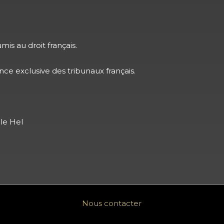
is au droit français.
ence exclusive des tribunaux français.
le Hel
Nous contacter