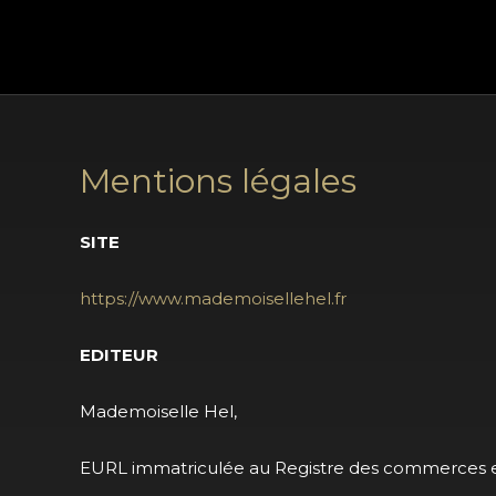
Aller
au
contenu
Mentions légales
SITE
https://www.mademoisellehel.fr
EDITEUR
Mademoiselle Hel,
EURL immatriculée au Registre des commerces e