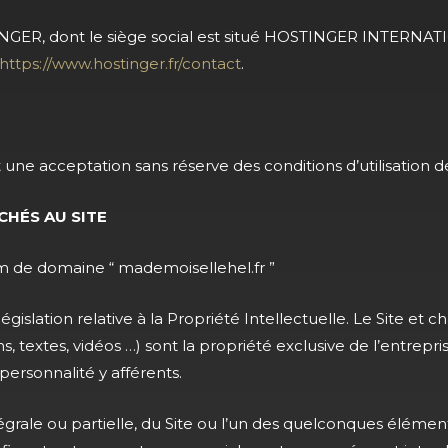
NGER, dont le siège social est situé HOSTINGER INTERNATI
https://www.hostinger.fr/contact
.
nt une acceptation sans réserve des conditions d’utilisation d
CHÉS AU SITE
om de domaine “ mademoisellehel.fr ”
législation relative à la Propriété Intellectuelle. Le Site e
s, textes, vidéos …) sont la propriété exclusive de l’entrepri
 personnalité y afférents.
ntégrale ou partielle, du Site ou l’un des quelconques élé