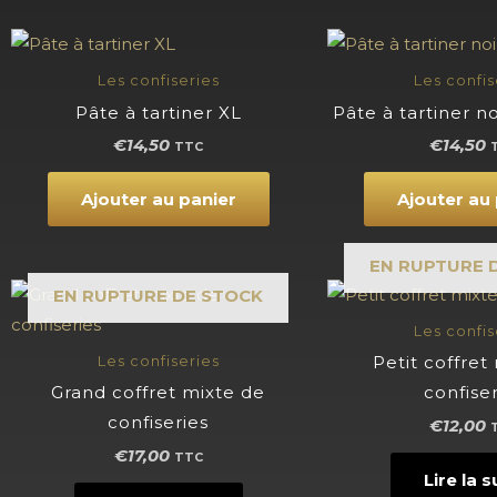
Les confiseries
Les confis
Pâte à tartiner XL
Pâte à tartiner n
€
14,50
€
14,50
TTC
Ajouter au panier
Ajouter au
EN RUPTURE 
EN RUPTURE DE STOCK
Les confis
Petit coffret
Les confiseries
Grand coffret mixte de
confise
confiseries
€
12,00
€
17,00
TTC
Lire la s