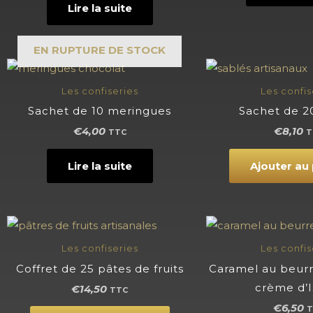
Lire la suite
EN RUPTURE DE STOCK
Les confiseries
Les confis
Sachet de 10 meringues
Sachet de 2
€
4,00
€
8,10
TTC
T
Lire la suite
Ajouter au
Les confiseries
Les confis
Coffret de 25 pâtes de fruits
Caramel au beurre
crème d’I
€
14,50
TTC
€
6,50
T