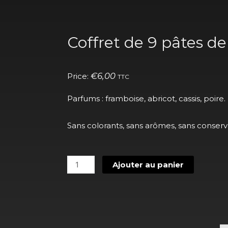
Coffret de 9 pâtes de 
€
6,00
Price:
TTC
Parfums : framboise, abricot, cassis, poire.
Sans colorants, sans arômes, sans conserv
quantité
Ajouter au panier
de
Coffret
de
9