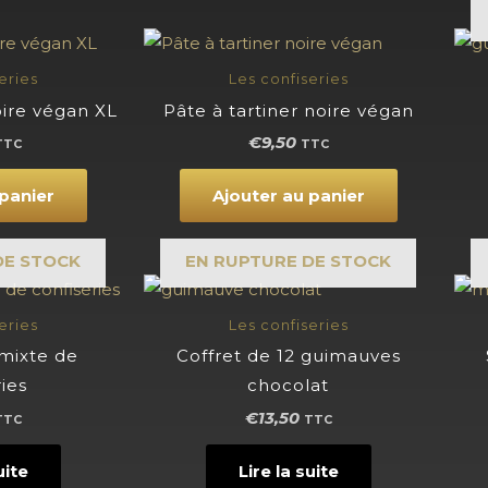
pâtes
de
fruits
eries
Les confiseries
oire végan XL
Pâte à tartiner noire végan
€
9,50
TTC
TTC
 panier
Ajouter au panier
DE STOCK
EN RUPTURE DE STOCK
eries
Les confiseries
 mixte de
Coffret de 12 guimauves
ries
chocolat
€
13,50
TTC
TTC
uite
Lire la suite