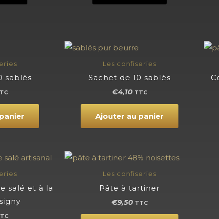
eries
Les confiseries
0 sablés
Sachet de 10 sablés
Co
€
4,10
TC
TTC
 panier
Ajouter au panier
eries
Les confiseries
 salé et à la
Pâte à tartiner
signy
€
9,50
TTC
TC