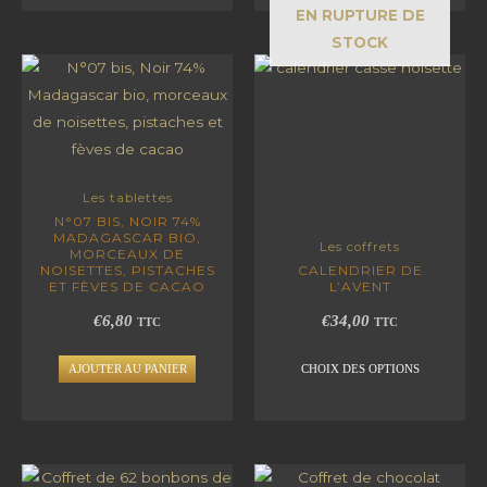
être
être
EN RUPTURE DE
choisies
choisies
STOCK
sur
sur
Ce
la
la
produit
page
page
a
du
du
plusieurs
produit
produit
variations.
Les tablettes
Les
N°07 BIS, NOIR 74%
options
MADAGASCAR BIO,
Les coffrets
MORCEAUX DE
peuvent
NOISETTES, PISTACHES
CALENDRIER DE
être
ET FÈVES DE CACAO
L’AVENT
choisies
€
6,80
€
34,00
TTC
TTC
sur
la
AJOUTER AU PANIER
CHOIX DES OPTIONS
page
du
produit
Ce