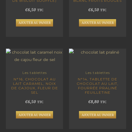
DE BISCUIT SOUFFLÉ)
BLANC FRUITS ROUGES
€
6,50
€
6,50
TTC
TTC
AJOUTER AU PANIER
AJOUTER AU PANIER
Les tablettes
Les tablettes
N°16, CHOCOLAT AU
N°14, TABLETTE DE
LAIT CARAMEL, NOIX
CHOCOLAT AU LAIT,
DE CAJOUX, FLEUR DE
FOURRÉE PRALINÉ
SEL
FEUILLETINE
€
6,50
€
8,80
TTC
TTC
AJOUTER AU PANIER
AJOUTER AU PANIER