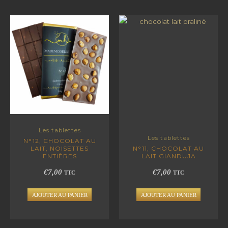
Les tablettes
Les tablettes
N°12, CHOCOLAT AU
LAIT, NOISETTES
N°11, CHOCOLAT AU
ENTIÈRES
LAIT GIANDUJA
€
7,00
€
7,00
TTC
TTC
AJOUTER AU PANIER
AJOUTER AU PANIER