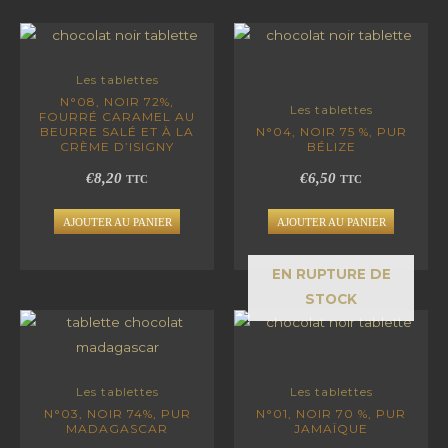
Les tablettes
N°08, NOIR 72%,
Les tablettes
FOURRÉ CARAMEL AU
BEURRE SALÉ ET À LA
N°04, NOIR 75 %, PUR
CRÈME D’ISIGNY
BÉLIZE
€
8,20
€
6,50
TTC
TTC
AJOUTER AU PANIER
AJOUTER AU PANIER
EN RUPTURE DE
STOCK
Les tablettes
Les tablettes
N°03, NOIR 74%, PUR
N°01, NOIR 70 %, PUR
MADAGASCAR
JAMAÏQUE