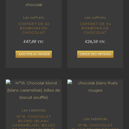
produit
a
Les coffrets
Les coffrets
plusieurs
COFFRET DE 62
COFFRET DE 34
variations.
BONBONS DE
BONBONS DE
CHOCOLAT
CHOCOLAT
Les
options
€
47,00
€
26,50
TTC
TTC
peuvent
être
AJOUTER AU PANIER
CHOIX DES OPTIONS
choisies
sur
la
page
du
produit
Les tablettes
N°19, CHOCOLAT
Les tablettes
BLOND (BLANC
CARAMÉLISÉ), BILLES
N°18, CHOCOLAT