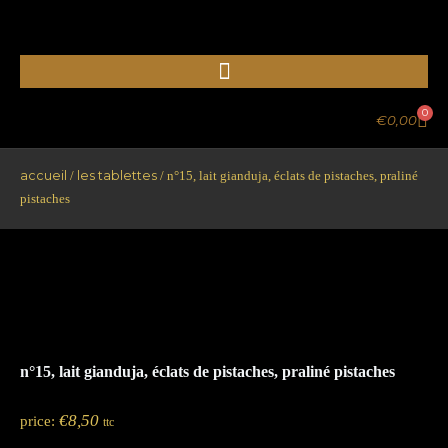
Aller
au
contenu
0
PA
€
0,00
accueil
les tablettes
/
/ n°15, lait gianduja, éclats de pistaches, praliné
pistaches
n°15, lait gianduja, éclats de pistaches, praliné pistaches
€
8,50
price:
ttc