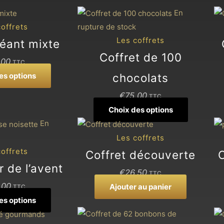
Ce
Ce
En
produit
produit
offrets
rupture de stock
a
a
Les coffrets
géant mixte
plusieurs
plusieurs
Coffret de 100
,00
TTC
variations.
variations.
es options
chocolats
Les
Les
options
options
€
75,00
TTC
peuvent
peuvent
Choix des options
être
être
Ce
En
choisies
choisies
produit
Les coffrets
sur
sur
a
offrets
Coffret découverte
la
la
plusieurs
r de l’avent
€
26,50
TTC
page
page
variations.
,00
Ajouter au panier
TTC
du
du
Les
es options
produit
produit
options
peuvent