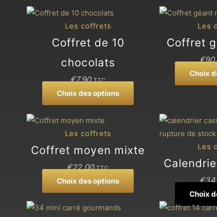
Ce
produit
Les coffrets
Les c
a
Coffret de 10
Coffret 
plusieurs
€
90
chocolats
variations.
Choix d
Les
€
7,90
TTC
options
Choix des options
peuvent
être
Ce
choisies
produit
Les coffrets
rupture de stock
sur
a
Les c
Coffret moyen mixte
la
plusieurs
Calendrie
€
22,00
TTC
page
variations.
€
34
Choix des options
du
Les
Choix d
produit
options
peuvent