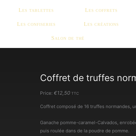
Les tablettes
Les coffrets
Les confiseries
Les créations
Salon de thé
Coffret de truffes no
€
12,50
Price:
TTC
Coffret composé de 16 truffes normandes, u
Ganache pomme-caramel-Calvados, enrobée 
puis roulée dans de la poudre de pomme.