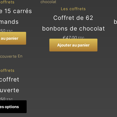
offrets
être
Les coffrets
e 15 carrés
choisies
Coffret de 62
sur
rmands
b
la
bonbons de chocolat
,50
TTC
page
€
47,00
 au panier
TTC
du
Ajouter au panier
produit
Ce
En
produit
a
offrets
plusieurs
coffret
variations.
uverte
Les
options
,50
TTC
peuvent
es options
être