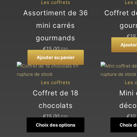
Les coffrets
Les c
être
Assortiment de 36
Coffret d
choisies
sur
mini carrés
gou
la
€
19
gourmands
page
Ajouter
du
€
15,00
TTC
produit
Ajouter au panier
Ce
En
produit
rupture de stock
rupture de stock
a
Les coffrets
Les c
plusieurs
Coffret de 18
Mini 
variations.
chocolats
déco
Les
options
€
15,00
€
10
TTC
peuvent
Choix des options
Choix d
être